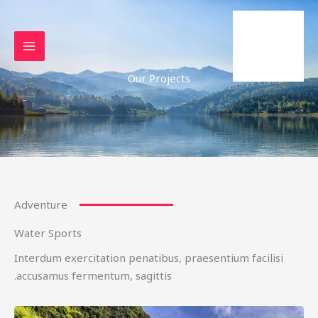
خطي
لى
لمحتوى
Our Projects
Adventure
Water Sports
Interdum exercitation penatibus, praesentium facilisi
accusamus fermentum, sagittis.